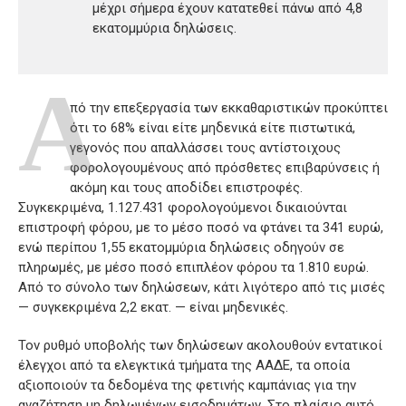
μέχρι σήμερα έχουν κατατεθεί πάνω από 4,8
εκατομμύρια δηλώσεις.
A
πό την επεξεργασία των εκκαθαριστικών προκύπτει
ότι το 68% είναι είτε μηδενικά είτε πιστωτικά,
γεγονός που απαλλάσσει τους αντίστοιχους
φορολογουμένους από πρόσθετες επιβαρύνσεις ή
ακόμη και τους αποδίδει επιστροφές.
Συγκεκριμένα, 1.127.431 φορολογούμενοι δικαιούνται
επιστροφή φόρου, με το μέσο ποσό να φτάνει τα 341 ευρώ,
ενώ περίπου 1,55 εκατομμύρια δηλώσεις οδηγούν σε
πληρωμές, με μέσο ποσό επιπλέον φόρου τα 1.810 ευρώ.
Από το σύνολο των δηλώσεων, κάτι λιγότερο από τις μισές
— συγκεκριμένα 2,2 εκατ. — είναι μηδενικές.
Τον ρυθμό υποβολής των δηλώσεων ακολουθούν εντατικοί
έλεγχοι από τα ελεγκτικά τμήματα της ΑΑΔΕ, τα οποία
αξιοποιούν τα δεδομένα της φετινής καμπάνιας για την
αναζήτηση μη δηλωμένων εισοδημάτων. Στο πλαίσιο αυτό,