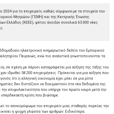
ο 2024 για το επιχειρείν, καθώς σύμφωνα με τα στοιχεία του
πορικού Μητρώου (ΓΕΜΗ) και της Κεντρικής Ένωσης
ίων Ελλάδος (ΚΕΕΕ), φέτος άνοιξαν συνολικά 63.000 νέες
ς.
εβδομαδιαίο ηλεκτρονικό ενημερωτικό δελτίο του Εμπορικού
μελητηρίου Πειραιώς, ενώ πιο αναλυτικά γνωστοποιούνται τα
ία, σε σχέση με πέρυσι καταγράφεται μια αύξηση της τάξης του
χαν ιδρυθεί 58.200 επιχειρήσεις. Πρόκειται για μια αύξηση που
γονός ότι η ελληνική οικονομία έχει μπει σε μια ρότα
ηματίες δεν διστάζουν να δοκιμαστούν στα νέα δεδομένα της
 την επιφυλακτικότητα που υπήρχε τον πρώτο καιρό μετά την
ν υπερδεκαετή κρίση που βιώσαμε.
λεί το αποκορύφωμα του επιχειρείν μιας σταθερής πορείας την
εικνύει η ψυχρή γλώσσα των αριθμών. Ειδικότερα: