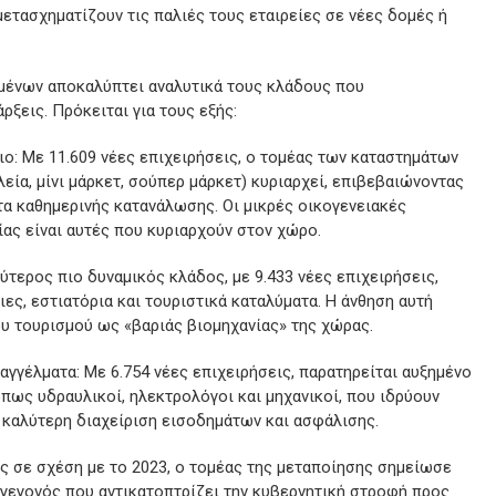
ετασχηματίζουν τις παλιές τους εταιρείες σε νέες δομές ή
μένων αποκαλύπτει αναλυτικά τους κλάδους που
ρξεις. Πρόκειται για τους εξής:
ιο: Με 11.609 νέες επιχειρήσεις, ο τομέας των καταστημάτων
α, μίνι μάρκετ, σούπερ μάρκετ) κυριαρχεί, επιβεβαιώνοντας
τα καθημερινής κατανάλωσης. Οι μικρές οικογενειακές
ας είναι αυτές που κυριαρχούν στον χώρο.
ύτερος πιο δυναμικός κλάδος, με 9.433 νέες επιχειρήσεις,
ες, εστιατόρια και τουριστικά καταλύματα. Η άνθηση αυτή
ου τουρισμού ως «βαριάς βιομηχανίας» της χώρας.
αγγέλματα: Με 6.754 νέες επιχειρήσεις, παρατηρείται αυξημένο
πως υδραυλικοί, ηλεκτρολόγοι και μηχανικοί, που ιδρύουν
ν καλύτερη διαχείριση εισοδημάτων και ασφάλισης.
ς σε σχέση με το 2023, ο τομέας της μεταποίησης σημείωσε
 γεγονός που αντικατοπτρίζει την κυβερνητική στροφή προς