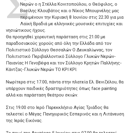
Σ
Νερών ο η Στέλλα Κονιτοπούλου, ο Θεόφιλος, ο
Βασίλης Κλουβάτος και ο Νίκος Μπουρνέλης μας
περιμένουν την Κυριακή 8 Ιουνίου στις 22.30 για μια
Λαϊκή Βραδιά με ελληνικές μουσικές επιτυχίες και
νησιώτικους ήχους.
Θα προηγηθεί χορευτική παράσταση στις 21.00 με
παραδοσιακούς χορούς από όλη την Ελλάδα από τον
Πολιτιστικό Σύλλογο Θεσσαλών Ο Δευκαλίωνας, τον
Πολιτιστικό Περιβαλλοντικό Σύλλογο Γλυκών Νερών-
Παιανίας Η Γενοβέφα και τον Σύλλογο Κρητών Παλλήνης-
Κάντζας-Γλυκών Νερών ΤΟ ΚΡΙ ΚΡΙ.
Νωρίτερα στις 17.00, πάντα στην πλατεία Ελ. Βενιζέλου, θα
υπάρχουν παιδικές δραστηριότητες όπως face painting
αλλά και παράσταση θεάτρου σκιών.
Στις 19.00 στο Ιερό Παρεκκλήσιο Αγίας Τριάδος θα
τελεστεί ο Μέγας Πανηγυρικός Εσπερινός και η Λιτάνευση
της Ιεράς Εικόνας.