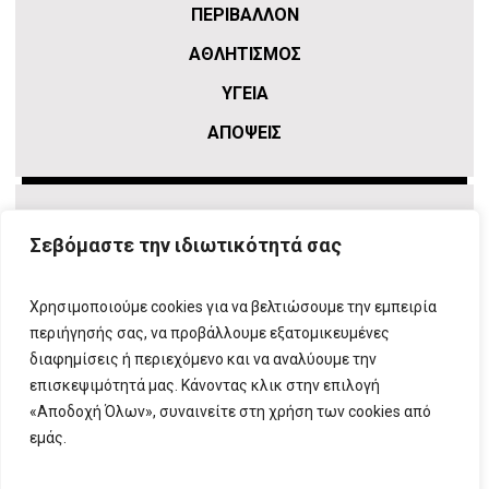
ΠΕΡΙΒΑΛΛΟΝ
ΑΘΛΗΤΙΣΜΌΣ
ΥΓΕΙΑ
ΑΠΟΨΕΙΣ
Σεβόμαστε την ιδιωτικότητά σας
Χρησιμοποιούμε cookies για να βελτιώσουμε την εμπειρία
περιήγησής σας, να προβάλλουμε εξατομικευμένες
διαφημίσεις ή περιεχόμενο και να αναλύουμε την
επισκεψιμότητά μας. Κάνοντας κλικ στην επιλογή
ΠΛΗΡΟΦΟΡΙΕΣ
T:
210 666 3993
|
E:
info@attikovima.gr
«Αποδοχή Όλων», συναινείτε στη χρήση των cookies από
ΦΟΡΜΑ ΕΠΙΚΟΙΝΩΝΙΑΣ
εμάς.
ΠΟΛΙΤΙΚΗ ΑΠΟΡΡΗΤΟΥ
ΔΗΛΩΣΗ ΣΥΜΜΟΡΦΩΣΗΣ