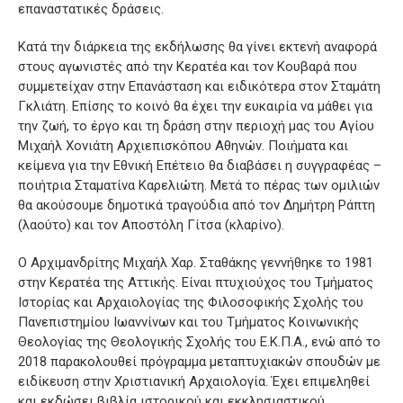
επαναστατικές δράσεις.
Κατά την διάρκεια της εκδήλωσης θα γίνει εκτενή αναφορά
στους αγωνιστές από την Κερατέα και τον Κουβαρά που
συμμετείχαν στην Επανάσταση και ειδικότερα στον Σταμάτη
Γκλιάτη. Επίσης το κοινό θα έχει την ευκαιρία να μάθει για
την ζωή, το έργο και τη δράση στην περιοχή μας του Αγίου
Μιχαήλ Χονιάτη Αρχιεπισκόπου Αθηνών. Ποιήματα και
κείμενα για την Εθνική Επέτειο θα διαβάσει η συγγραφέας –
ποιήτρια Σταματίνα Καρελιώτη. Μετά το πέρας των ομιλιών
θα ακούσουμε δημοτικά τραγούδια από τον Δημήτρη Ράπτη
(λαούτο) και τον Αποστόλη Γίτσα (κλαρίνο).
Ο Αρχιμανδρίτης Μιχαήλ Χαρ. Σταθάκης γεννήθηκε το 1981
στην Κερατέα της Αττικής. Είναι πτυχιούχος του Τμήματος
Ιστορίας και Αρχαιολογίας της Φιλοσοφικής Σχολής του
Πανεπιστημίου Ιωαννίνων και του Τμήματος Κοινωνικής
Θεολογίας της Θεολογικής Σχολής του Ε.Κ.Π.Α., ενώ από το
2018 παρακολουθεί πρόγραμμα μεταπτυχιακών σπουδών με
ειδίκευση στην Χριστιανική Αρχαιολογία. Έχει επιμεληθεί
και εκδώσει βιβλία ιστορικού και εκκλησιαστικού