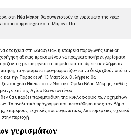
δρα, στη Νέα Μάκρη θα συνεχιστούν τα γυρίσματα της νέας
ν οποία συμμετέχει και ο Μπραντ Πιτ.
να στοιχεία στη «Διαύγεια», η εταιρεία παραγωγής OneFor
 χορήγηση άδειας προκειμένου να πραγματοποιήσει γυρίσματα
ορίζοντας με σαφήνεια τα σημεία και τις ώρες των λήψεων.
αίτηση, τα γυρίσματα προγραμματίζονται να διεξαχθούν από την
ς και την Παρασκευή 13 Μαρτίου. Οι λήψεις θα
 ξενοδοχείο Nireus, στον Ναυτικό Όμιλο Νέας Μάκρης, καθώς
ρκινγκ επί της Αγίου Κωνσταντίνου.
ι δεν θα υπάρξει παρεμπόδιση της κυκλοφορίας των οχημάτων
των. Το αναλυτικό πρόγραμμα που κατατέθηκε προς τον Δήμο
ς, επιμέρους τεχνικές και οργανωτικές λεπτομέρειες σχετικά
 στην περιοχή.
ων γυρισμάτων