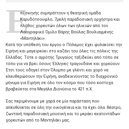
Ε
πί σκηνής συμπράττουν η θεατρική ομάδα
Καρυδότσουφλο, 7μελή παραδοσιακή ορχήστρα και
πλήθος χορευτών όλων των ηλικιών από τον
Λαογραφικό Όμιλο Βάρης Βούλας Βουλιαγμένης
«Μαντηλάκι».
Κατά την υπόθεση του έργου ο Πόλεμος έχει φυλακίσει την
Ειρήνη και μαγειρεύει στο καζάνι του όλες τις πόλεις της
Ελλάδας. Τότε ο αγρότης Τρυγαίος ταξιδεύει από τόπο σε
τόπο για να βρει όσους Έλληνες τραγουδάνε και χορεύουν.
Έτσι τους οδηγεί στον Όλυμπο με γλέντι και χορό να
ελευθερώσουν την Ειρήνη, αναδεικνύοντας το διαχρονικό
μήνυμα για Ειρήνη σε όλο τον κόσμο που τόσο εύστοχα
βραβεύεται στα Μεγάλα Διονύσια το 421 π.Χ. .
Σας περιμένουμε με χαρά σε μία παράσταση που
απευθύνεται σε όλη την οικογένεια και τα έχει όλα: θέατρο,
ζωντανή παραδοσιακή μουσική και το μεράκι εκατοντάδων
χορευτών από το Μαντηλάκι μας.