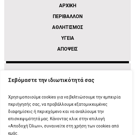
ΑΡΧΙΚΗ
ΠΕΡΙΒΑΛΛΟΝ
ΑΘΛΗΤΙΣΜΌΣ
ΥΓΕΙΑ
ΑΠΟΨΕΙΣ
Σεβόμαστε την ιδιωτικότητά σας
Χρησιμοποιούμε cookies για να βελτιώσουμε την εμπειρία
περιήγησής σας, να προβάλλουμε εξατομικευμένες
διαφημίσεις ή περιεχόμενο και να αναλύουμε την
επισκεψιμότητά μας. Κάνοντας κλικ στην επιλογή
ΠΛΗΡΟΦΟΡΙΕΣ
T:
210 666 3993
|
E:
info@attikovima.gr
«Αποδοχή Όλων», συναινείτε στη χρήση των cookies από
ΦΟΡΜΑ ΕΠΙΚΟΙΝΩΝΙΑΣ
εμάς.