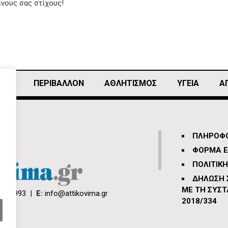
ένους σας στίχους!
ΙΚΗ
ΠΕΡΙΒΑΛΛΟΝ
ΑΘΛΗΤΙΣΜΌΣ
ΥΓΕΙΑ
Α
ΠΛΗΡΟΦΟ
ΦΟΡΜΑ Ε
ΠΟΛΙΤΙΚ
ΔΗΛΩΣΗ
ΜΕ ΤΗ ΣΥΣΤ
66 3993
|
E:
info@attikovima.gr
2018/334