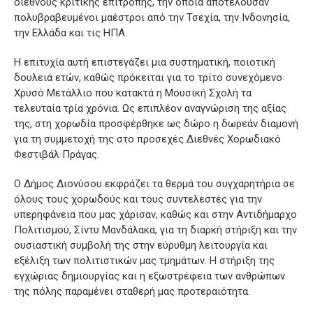
διεθνούς κριτικής επιτροπής, την οποία αποτελούσαν
πολυβραβευμένοι μαέστροι από την Τσεχία, την Ινδονησία,
την Ελλάδα και τις ΗΠΑ.
Η επιτυχία αυτή επιστεγάζει μια συστηματική, ποιοτική
δουλειά ετών, καθώς πρόκειται για το τρίτο συνεχόμενο
Χρυσό Μετάλλιο που κατακτά η Μουσική Σχολή τα
τελευταία τρία χρόνια. Ως επιπλέον αναγνώριση της αξίας
της, στη χορωδία προσφέρθηκε ως δώρο η δωρεάν διαμονή
για τη συμμετοχή της στο προσεχές Διεθνές Χορωδιακό
Φεστιβάλ Πράγας.
Ο Δήμος Διονύσου εκφράζει τα θερμά του συγχαρητήρια σε
όλους τους χορωδούς και τους συντελεστές για την
υπερηφάνεια που μας χάρισαν, καθώς και στην Αντιδήμαρχο
Πολιτισμού, Σίντυ Μανδάλακα, για τη διαρκή στήριξη και την
ουσιαστική συμβολή της στην εύρυθμη λειτουργία και
εξέλιξη των πολιτιστικών μας τμημάτων. Η στήριξη της
εγχώριας δημιουργίας και η εξωστρέφεια των ανθρώπων
της πόλης παραμένει σταθερή μας προτεραιότητα.