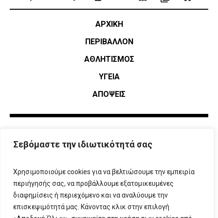
ΑΡΧΙΚΗ
ΠΕΡΙΒΑΛΛΟΝ
ΑΘΛΗΤΙΣΜΌΣ
ΥΓΕΙΑ
ΑΠΟΨΕΙΣ
Σεβόμαστε την ιδιωτικότητά σας
Χρησιμοποιούμε cookies για να βελτιώσουμε την εμπειρία
περιήγησής σας, να προβάλλουμε εξατομικευμένες
διαφημίσεις ή περιεχόμενο και να αναλύουμε την
επισκεψιμότητά μας. Κάνοντας κλικ στην επιλογή
ΠΛΗΡΟΦΟΡΙΕΣ
T:
210 666 3993
|
E:
info@attikovima.gr