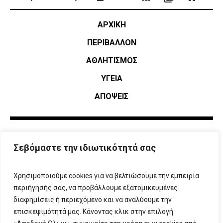
ΑΡΧΙΚΗ
ΠΕΡΙΒΑΛΛΟΝ
ΑΘΛΗΤΙΣΜΌΣ
ΥΓΕΙΑ
ΑΠΟΨΕΙΣ
Σεβόμαστε την ιδιωτικότητά σας
Χρησιμοποιούμε cookies για να βελτιώσουμε την εμπειρία
περιήγησής σας, να προβάλλουμε εξατομικευμένες
διαφημίσεις ή περιεχόμενο και να αναλύουμε την
επισκεψιμότητά μας. Κάνοντας κλικ στην επιλογή
ΠΛΗΡΟΦΟΡΙΕΣ
T:
210 666 3993
|
E:
info@attikovima.gr