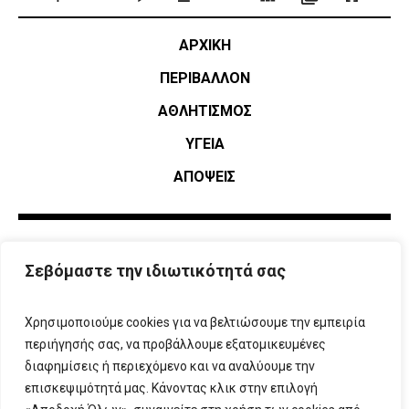
ΑΡΧΙΚΗ
ΠΕΡΙΒΑΛΛΟΝ
ΑΘΛΗΤΙΣΜΌΣ
ΥΓΕΙΑ
ΑΠΟΨΕΙΣ
Σεβόμαστε την ιδιωτικότητά σας
Χρησιμοποιούμε cookies για να βελτιώσουμε την εμπειρία
περιήγησής σας, να προβάλλουμε εξατομικευμένες
διαφημίσεις ή περιεχόμενο και να αναλύουμε την
επισκεψιμότητά μας. Κάνοντας κλικ στην επιλογή
ΠΛΗΡΟΦΟΡΙΕΣ
T:
210 666 3993
|
E:
info@attikovima.gr