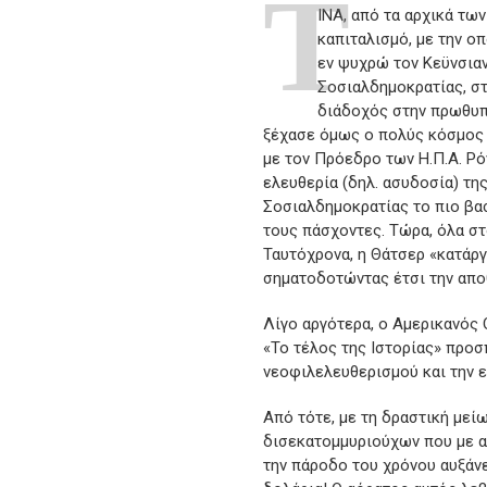
Τ
ΙΝΑ, από τα αρχικά των
καπιταλισμό, με την ο
εν ψυχρώ τον Κεϋνσιαν
Σοσιαλδημοκρατίας, στ
διάδοχός στην πρωθυπο
ξέχασε όμως ο πολύς κόσμος τ
με τον Πρόεδρο των Η.Π.Α. Ρό
ελευθερία (δηλ. ασυδοσία) τη
Σοσιαλδημοκρατίας το πιο βασ
τους πάσχοντες. Τώρα, όλα στ
Ταυτόχρονα, η Θάτσερ «κατάργ
σηματοδοτώντας έτσι την απο
Λίγο αργότερα, ο Αμερικανός 
«Το τέλος της Ιστορίας» προσ
νεοφιλελευθερισμού και την ε
Από τότε, με τη δραστική μεί
δισεκατομμυριούχων που με α
την πάροδο του χρόνου αυξάν