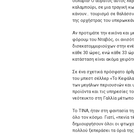
δολάρια! Ο αόρατος αυτός λεβ
καλαμπούρι, σε μια τραγική κω
κάνουν… τουρισμό σε θαλάσσι
της ορχήστρας του υπερωκεάν
Αν προτιμάτε την εικόνα και 
φόρουμ του Νταβός, οι ανισότ
δισεκατομμυριούχων στην ενέρ
κάθε 30 ώρες, ενώ κάθε 33 ώρ
κατάσταση είναι ακόμα χειρότ
Σε ένα σχετικά πρόσφατο άρθ
του μπεστ σέλλερ «Το Κεφάλα
των μεγάλων περιουσιών και
προϊόντα και τις υπηρεσίες το
νεότευκτο στη Γαλλία μέτωπο
Το ΤΙΝΑ, ήταν στη φαντασία τ
όλο τον κόσμο. Γιατί, «πενία 
δημιουργήσουν όλοι οι φτωχοί
πολλού ξεπεράσει τα όριά της