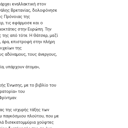
πάρχει εναλλακτική στον
εγάλης Βρετανίας, δολοφόνησε
ος Πρόνοιας της
ερ, τις εφάρμοσε και ο
μοκτάτες στην Ευρώπη. Την
 της από τότε. Η Θάτσερ, μαζί
», άρα, επιστροφή στην πλήρη
οιχείων της
υς αδύναμους, τους άνεργους,
ία, υπάρχουν άτομα»,
κής Ένωσης, με το βιβλίο του
ρατορία» του
Φρίντμαν.
ας της ισχυρής τάξης των
υ παγκόσμιου πλούτου, που με
λλά δισεκατομμύρια χούφτες