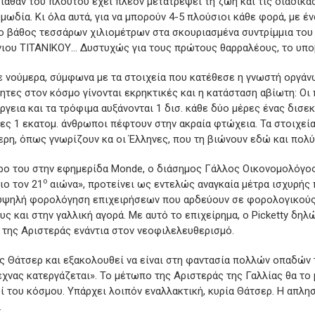
ιάθαν του πλούτου έχει πλέον μετατρέψει τη ζωή και τις διαδικα
μωδία. Κι όλα αυτά, για να μπορούν 4-5 πλούσιοι κάθε φορά, με έ
ο βάθος τεσσάρων χιλιομέτρων στα σκουριασμένα συντρίμμια του
ιου ΤΙΤΑΝΙΚΟΥ… Δυστυχώς για τους πρώτους θαρραλέους, το υπο
με νούμερα, σύμφωνα με τα στοιχεία που κατέθεσε η γνωστή οργ
ητες στον κόσμο γίνονται εκρηκτικές και η κατάσταση αβίωτη: Οι 
γεια και τα τρόφιμα αυξάνονται 1 δισ. κάθε δύο μέρες ένας δισε
ες 1 εκατομ. άνθρωποι πέφτουν στην ακραία φτώχεια. Τα στοιχεία 
ερη, όπως γνωρίζουν κα οι Έλληνες, που τη βιώνουν εδώ και πολύ
ρο του στην εφημερίδα Monde, ο διάσημος Γάλλος Οικονομολόγος
ο
ιο τον 21
αιώνα», προτείνει ως εντελώς αναγκαία μέτρα ισχυρή
 υψηλή φορολόγηση επιχειρήσεων που αρδεύουν σε φορολογικούς
υς και στην γαλλική αγορά. Με αυτό το επιχείρημα, ο Picketty δηλ
 της Αριστεράς ενάντια στον νεοφιλελευθερισμό.
ης Θάτσερ και εξακολουθεί να είναι στη φαντασία πολλών οπαδών
τέχνας κατεργάζεται». Το μέτωπο της Αριστεράς της Γαλλίας θα το 
 του κόσμου. Υπάρχει λοιπόν εναλλακτική, κυρία Θάτσερ. Η απλη
.