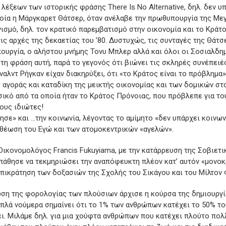
 λέξεων των ιστορικής φράσης There Ιs Νo Αlternative, δηλ. δεν υ
ποία η Μάργκαρετ Θάτσερ, όταν ανέλαβε την πρωθυπουργία της Μ
ισμό, δηλ. τον κρατικό παρεμβατισμό στην οικονομία και το Κράτ
ις αρχές της δεκαετίας του ’80. Δυστυχώς, τις συνταγές της Θάτσ
υργία, ο αλήστου μνήμης Τονυ Μπλερ αλλά και όλοι οι Σοσιαλδη
η φράση αυτή, παρά το γεγονός ότι βιώνει τις σκληρές συνέπειές
ναλντ Ρήγκαν είχαν διακηρύξει, ότι «το Κράτος είναι το πρόβλημα
ς αγοράς και καταδίκη της μεικτής οικονομίας και των δομικών στ
ικό από τα οποία ήταν το Κράτος Πρόνοιας, που πρόβλεπε για το
ους ιδιώτες!
ησε» και …την κοινωνία, λέγοντας το αμίμητο «δεν υπάρχει κοινων
θέωση του Εγώ και των ατομοκεντρικών «αγελών».
Οικονομολόγος Francis Fukuyiama, με την κατάρρευση της Σοβιετι
πάθησε να τεκμηριώσει την αναπόφευκτη πλέον κατ’ αυτόν «μονοκ
πικράτηση των δοξασιών της Σχολής του Σικάγου και του Μίλτον 
ωση της φορολογίας των πλούσιων άρχισε η κούρσα της δημιουργί
πλά νούμερα σημαίνει ότι το 1% των ανθρώπων κατέχει το 50% το
ει. Μιλάμε δηλ. για μια χούφτα ανθρώπων που κατέχει πλούτο πο