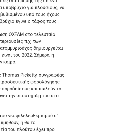
σίες διατήρησής της σε ένα
να υποβρύχιο για πλούσιους, να
 βυθισμένου υπό τους ήχους
βρύχιο έγινε ο τάφος τους…
άνωση OXFAM στο τελευταίο
περιουσίες π.χ. των
κατομμυριούχος δημιουργείται
είναι του 2022. Σήμερα, η
ν καιρό.
 Thomas Picketty, συγγραφέας
ς προοδευτικής φορολόγησης
 παραδείσους και πωλούν τα
ώνει την υποστήριξή του στο
 του νεοφιλελευθερισμού σ’
μιμηθούν, ή θα το
στία του πλούτου έχει προ