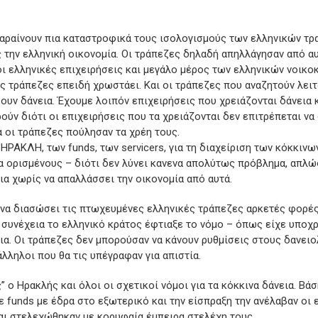
βαραίνουν πια καταστροφικά τους ισολογισμούς των ελληνικών τ
 την ελληνική οικονομία. Οι τράπεζες δηλαδή απηλλάγησαν από αυτ
οι ελληνικές επιχειρήσεις και μεγάλο μέρος των ελληνικών νοικο
ς τράπεζες επειδή χρωστάει. Και οι τράπεζες που αναζητούν λει
ουν δάνεια. Έχουμε λοιπόν επιχειρήσεις που χρειάζονται δάνεια 
ούν διότι οι επιχειρήσεις που τα χρειάζονται δεν επιτρέπεται ν
 οι τράπεζες πούλησαν τα χρέη τους.
 ΗΡΑΚΛΗ, των funds, των servicers, για τη διαχείριση των κόκκινω
ια ορισμένους – διότι δεν λύνει κανενα απολύτως πρόβλημα, απλ
ια χωρίς να απαλλάσσει την οικονομία από αυτά.
 να διασώσει τις πτωχευμένες ελληνικές τράπεζες αρκετές φορές
συνέχεια το ελληνικό κράτος έφτιαξε το νόμο – όπως είχε υποχρ
ια. Οι τράπεζες δεν μπορούσαν να κάνουν ρυθμίσεις στους δανει
λληλοι που θα τις υπέγραφαν για απιστία.
” ο Ηρακλής και όλοι οι σχετικοί νόμοι για τα κόκκινα δάνεια. Βά
 funds με έδρα στο εξωτερικό και την είσπραξη την ανέλαβαν οι ε
αι στελεχώθηκαν με κορυφαία έμπειρα στελέχη τους.