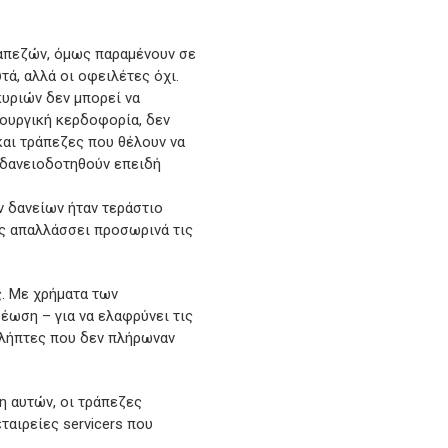
ραπεζών, όμως παραμένουν σε
ά, αλλά οι οφειλέτες όχι.
κυριών δεν μπορεί να
τουργική κερδοφορία, δεν
και τράπεζες που θέλουν να
α δανειοδοτηθούν επειδή
ν δανείων ήταν τεράστιο
ώς απαλλάσσει προσωρινά τις
. Με χρήματα των
έωση – για να ελαφρύνει τις
ολήπτες που δεν πλήρωναν
ση αυτών, οι τράπεζες
ταιρείες servicers που