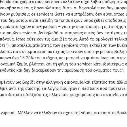
 Funds και χρήμα στους servicers αλλά δεν είχε λάβει υπόψη την 
έσκαβαν για τους δανειολήπτες, διότι οι δανειολήπτες δεν μπορ
άνουν ρυθμίσεις οι servicers ώστε να εισπράξουν, δεν είναι όπως 
η του δημοσίου, είναι επειδή τα funds έχουν υποσχεθεί αποδόσει
ς μάλιστα έχουν υποθηκεύσει – για την περίπτωση μη επίτευξης 
αιρειών servicers. Αν δηλαδή οι εταιρείες αυτές δεν πετύχουν τ
πόνους, ίσως ούτε καν τις αμοιβές τους. Αυτό το ομολογεί τελικά
ι “Η αποτελεσματικότητά των servicers στην εκτέλεση των busin
λέπονται σε περίπτωση αστοχίας ξεκινούν από την μη καταβολή τ
ερνά ένα 15-20% του στόχου, και μπορεί να φτάσει έως και στην
κονομική ζημία, βλάπτει και τη φήμη του servicer, κάτι ιδιαιτέρως
πενδυτές και δεν διακυβεύουν την αμαύρωση του ονόματός τους”.
αμένουν ως βαρίδι στην ελληνική οικονομία και εξαιτίας του άθλι
κε αντί της σωστής επιλογής που ήταν η Bad bank που πρότεινε 
ματοδοτικό αδιέξοδο τις ελληνικές επιχειρήσεις και σε κίνδυνο
α γύρευε… Μάλλον να αλλάξουν οι σχετικοί νόμοι, είτε από τη Βουλή