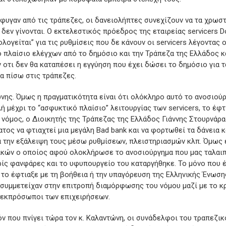
φυγαν από τις τράπεζες, οι δανειολήπτες συνεχίζουν να τα χρωστά
 δεν γίνονται. Ο εκτελεστικός πρόεδρος της εταιρείας servicers
ογείται” για τις ρυθμίσεις που δε κάνουν οι servicers λέγοντας ο
 πλαίσιο ελέγχων από το δημόσιο και την Τράπεζα της Ελλάδος κα
οτι δεν θα καταπέσει η εγγύηση που έχει δώσει το δημόσιο για τα
α πίσω στις τράπεζες.
ώνης. Όμως η πραγματικότητα είναι ότι ολόκληρο αυτό το ανοσιούρ
ή μέχρι το “ασφυκτικό πλαίσιο” λειτουργίας των servicers, το έφτι
ο νόμος, ο Διοικητής της Τράπεζας της Ελλάδος Γιάννης Στουρνάρα
τος να φτιαχτεί μια μεγάλη Bad bank και να φορτωθεί τα δάνεια κ
α την εξάλειψη τους μέσω ρυθμίσεων, πλειστηριασμών κλπ. Όμως
κών ο οποίος αφού ολοκλήρωσε το ανοσιούργημα που μας ταλαιπ
ρίς φανφάρες και το υφυπουργείο του καταργήθηκε. Το μόνο που 
ι το έφτιαξε με τη βοήθεια ή την υπαγόρευση της Ελληνικής Ένωσ
νο συμμετείχαν στην επιτροπή διαμόρφωσης του νόμου μαζί με το κ
ι εκπρόσωποι των επιχειρήσεων.
 που πνίγει τώρα τον κ. Καλαντώνη, οι συνάδελφοι του τραπεζικο