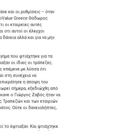
νε και οι ρυθμίσεις – όταν
 DoValue Greece Θόδωρος
τι οι εταιρείες αυτές
ι οτι αυτοί οι έλεγχοι
 δάνεια αλλά και για να μην
γημα που φτιάχτηκε για τα
αξαν οι ίδιες οι τράπεζες.
ς επέμενε με λύσσα ότι
αι στη συνέχεια να
 επικράτησε η άποψη του
ωρεί σήμερα, εξεδιώχθη από
έκανε ο Γιώργος Ζαβός ήταν να
ης Τραπεζών και των εταιριών
ράτος. Ούτε οι δανειολήπτες,
ί το έφτιαξαν. Και φτιάχτηκε