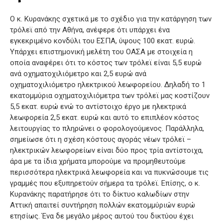
Ο κ. Κυρανάκης σχετικά με το σχέδιο για την κατάργηση των
τρόλεϊ από την Αθήνα, ανέφερε ότι υπάρχει ένα
εγκεκριμένο κονδύλι του ΕΣΠΑ, ύψους 100 εκατ. ευρώ.
Υπάρχει επιστημονική μελέτη του ΟΑΣΑ με στοιχεία η
οποία αναφέρει ότι το κόστος των τρόλεϊ είναι 5,5 ευρώ
ανά οχηματοχιλιόμετρο και 2,5 ευρώ ανά
οχηματοχιλιόμετρο ηλεκτρικού λεωφορείου. Δηλαδή το 1
εκατομμύρια οχηματοχιλιόμετρα των τρόλεϊ μας κοστίζουν
5,5 εκατ. ευρώ ενώ το αντίστοιχο έργο με ηλεκτρικά
λεωφορεία 2,5 εκατ. ευρώ και αυτό το επιπλέον κόστος
λειτουργίας το πληρώνει ο φορολογούμενος. Παράλληλα,
σημείωσε ότι η σχέση κόστους αγοράς νέων τρόλεϊ –
ηλεκτρικών λεωφορείων είναι δύο προς τρία αντίστοιχα,
άρα με τα ίδια χρήματα μπορούμε να προμηθευτούμε
περισσότερα ηλεκτρικά λεωφορεία και να πυκνώσουμε τις
γραμμές που εξυπηρετούν σήμερα τα τρόλεϊ. Επίσης, ο κ.
Κυρανάκης παρατήρησε ότι το δίκτυο καλωδίων στην
Αττική απαιτεί συντήρηση πολλών εκατομμύριών ευρώ
ετησίως. Ένα δε μεγάλο μέρος αυτού του δικτύου έχει