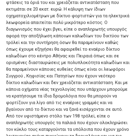
φτάσεις τα όριά του και χρειάζεται αντικατάσταση που
εκτιμάται σε 20 εκατ. ευρώ. Η κάλυψη των ίδιων
οχηματοχιλιομέτρων με δίκτυο φορτιστών για τα ηλεκτρικά
λεωφορεία απαιτείται πολύ μικρότερο κόστος. Ο
διαγωνισμός που έχει βγει, είπε ο αναπληρωτής υπουργός
αφορά την αποξήλωση κάποιων καλωδίων του δικτύου των
τρόλεϊ και την συντήρηση όσων θα παραμείνουν καθώς
όπως έχουμε εξηγήσει θα αφαιρεθεί το εναέριο δίκτυο
καλωδίων στο κέντρο Αθήνας και Πειραιά όπως και σε
ορισμένες διασταυρώσεις με πολυπλοκότητα καλωδίων και
θα παραμείνουν κάποιες ευθείες όπως είναι οι λεωφόροι
Συγγρού , Κηφισίας και Πατησίων που έχουν νεότερο
δίκτυο καλωδίων και δεν χρειάζεται αντικατάσταση. Και με
κάποια οχήματα νέας τεχνολογίας που υπάρχουν μπορούμε
να κρατήσουμε τα ίδια δρομολόγια που θα μπορούν να
φορτίζουν για λίγο από τις εναέριες γραμμές και να
βγαίνουν από το δίκτυο και να ξανά εισέρχονται σε αυτό.
Από τον υφιστάμενο στόλο των 198 τρόλεϊ, είπε ο
αναπληρωτής υπουργός τα παλαιά που έχουν ολοκληρώσει
τον κύκλο τους καταργούνται τα υπόλοιπα που έχουν χρόνο
λειτουργίας ακόμη πυκνώνουν τα δρομολόγια και για τις