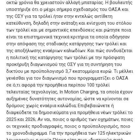
οκτώ χρόνια θα χρειαστούν αλλαγή μπαταρίας. Η βουλευτής
υποστήριξε ότι ο μέχρι σήμερα σχεδιασμός του ΟΑΣΑ και
της ΟΣΥ για τα τρόλεϊ ήταν στην εντελώς αντίθετη
κατεύθυνση, δηλαδή στην ανάταξη και ενίσχυση του στόλου
των τρόλεϊ και με σημαντικές επενδύσεις και ρώτησε ποια
είναι τα επιστημονικά τεχνικά κριτήρια τα οποία οδήγησαν
στην απόφαση της σταδιακής κατάργησης των τρόλεϊ και
της αποξήλωσης εναέριων καλωδίων. Και πώς συνδυάζεται
η πολιτική της κατάργησης των τρόλεϊ με την πρόσφατη
προκήρυξη διαγωνισμού της ΟΣΥ για τη συντήρηση του
δικτύου με προϋπολογισμό 3,7 εκατομμύρια ευρώ. Τι μέλλει
γενέσθαι για τον διαγωνισμό που προγραμματίζει ο ΟΑΣΑ
σε ό,τι αφορά την προμήθεια περίπου 100 τρόλεϊ
τελευταίας τεχνολογίας, In Motion Charging, τα οποία έχουν
αυξημένες δυνατότητες αυτονομίας, ώστε να κρίνονται σε
δρόμους χωρίς εναέρια καλώδια; Επιβεβαιώνετε ή
διαψεύδετε τα δημοσιεύματα για προμήθεια νέων τρόλεϊ το
2025 και 2026; Αν ναι, ποιος ο αριθμός των οχημάτων, ποιες
οι τεχνικές προδιαγραφές, ποιος ο προϋπολογισμός, ποιο
το χρονοδιάγραμμα. Για την προμήθεια των 125 ηλεκτρικών
λεωφορείων, η κυρία Πέρκα είπε πως «δυστυχώς αυτό