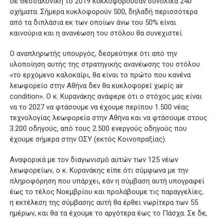
δε Θεσσαλονίκη το 2019 κυκλοφορούσαν συνολικά 240
οχήματα. Σήμερα κυκλοφορούν 500, δηλαδή περισσότερα
από τα διπλάσια εκ των οποίων άνω του 50% είναι
καινούρια και η ανανέωση του στόλου θα συνεχιστεί.
Ο αναπληρωτής υπουργός, δεσμεύτηκε ότι από την
υλοποίηση αυτής της στρατηγικής ανανέωσης του στόλου
«το ερχόμενο καλοκαίρι, θα είναι το πρώτο που κανένα
λεωφορείο στην Αθήνα δεν θα κυκλοφορεί χωρίς air
condition». Ο κ. Κυρανάκης ανάφερε ότι ο στόχος μας είναι
να το 2027 να φτάσουμε να έχουμε περίπου 1.500 νέας
τεχνολογίας λεωφορεία στην Αθήνα και να φτάσουμε στους
3.200 οδηγούς, από τους 2.500 ενεργούς οδηγούς που
έχουμε σήμερα στην ΟΣΥ (εκτός Κοινοπραξίας).
Αναφορικά με τον διαγωνισμό αυτών των 125 νέων
λεωφορείων, ο κ. Κυρανάκης είπε ότι σύμφωνα με την
πληροφόρηση που υπάρχει, εάν η σύμβαση αυτή υπογραφεί
έως το τέλος Νοεμβρίου και προλάβουμε τις παραγγελίες,
η εκτέλεση της σύμβασης αυτή θα έρθει νωρίτερα των 55
ημέρων, και θα τα έχουμε το αργότερα έως το Πάσχα. Σε δε,