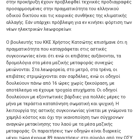
στην προκήρυξη έχουν προβλεφθεί τεχνικές προδιαγραφές
προσαρμοσμένες στην πραγματικότητα του ελληνικού
οδικού δικτύου και τις καιρικές συνθήκες της κλιματικής
αλλαγής. Εάν υπάρχει πρόβλεψη για εν κινήσει φόρτιση των
νέων ηλεκτρικών λεωφορείων.
Ο βουλευτής του ΚΚΕ Χρήστος Κατσώτης επισήμανε ότι η
πραγματικότητα που καταγράφεται στις αστικές
συγκοινωνίες είναι ότι ενώ οι επιβάτες αυξάνονται, τα
δρομολόγια στα μέσα μαζικής μεταφοράς συνεχώς
μειώνονται. Στα λεωφορεία, στο μετρό, στα τρένα, οι
επιβάτες στριμώχνονται σαν σαρδέλες, ενώ οι οδηγοί
δουλεύουν πάνω από 16 ώρες χωρίς ξεκούραση, με
αποτέλεσμα να έχουμε τροχαία ατυχήματα. Οι οδηγοί
δουλεύουν με εξοντωτικές βάρδιες για πολλές μέρες το
μήνα με τεράστια καταπόνηση σωματική και ψυχική. Η
λειτουργία της αστικής συγκοινωνίας γίνεται με γνώμονα το
χαμηλό κόστος και όχι την ικανοποίηση των σύγχρονων
αναγκών μετακίνησης του λαού με τα μέσα μαζικής
μεταφοράς. Οι παραιτήσεις των οδηγών είναι διαρκείς
μέχρι τώρα έχουμε 89 παραιτήσεις στο σύνολο από την ΟΣΥ