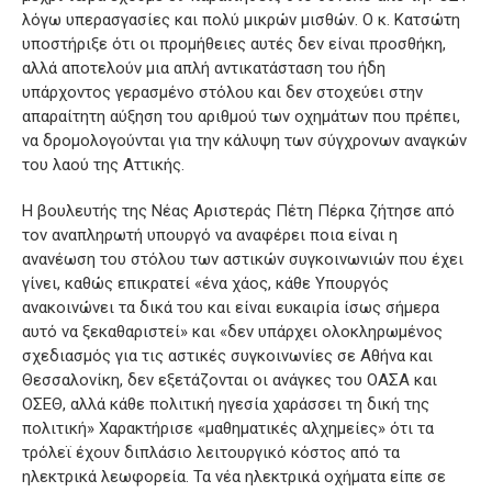
λόγω υπερασγασίες και πολύ μικρών μισθών. Ο κ. Κατσώτη
υποστήριξε ότι οι προμήθειες αυτές δεν είναι προσθήκη,
αλλά αποτελούν μια απλή αντικατάσταση του ήδη
υπάρχοντος γερασμένο στόλου και δεν στοχεύει στην
απαραίτητη αύξηση του αριθμού των οχημάτων που πρέπει,
να δρομολογούνται για την κάλυψη των σύγχρονων αναγκών
του λαού της Αττικής.
Η βουλευτής της Νέας Αριστεράς Πέτη Πέρκα ζήτησε από
τον αναπληρωτή υπουργό να αναφέρει ποια είναι η
ανανέωση του στόλου των αστικών συγκοινωνιών που έχει
γίνει, καθώς επικρατεί «ένα χάος, κάθε Υπουργός
ανακοινώνει τα δικά του και είναι ευκαιρία ίσως σήμερα
αυτό να ξεκαθαριστεί» και «δεν υπάρχει ολοκληρωμένος
σχεδιασμός για τις αστικές συγκοινωνίες σε Αθήνα και
Θεσσαλονίκη, δεν εξετάζονται οι ανάγκες του ΟΑΣΑ και
ΟΣΕΘ, αλλά κάθε πολιτική ηγεσία χαράσσει τη δική της
πολιτική» Χαρακτήρισε «μαθηματικές αλχημείες» ότι τα
τρόλεϊ έχουν διπλάσιο λειτουργικό κόστος από τα
ηλεκτρικά λεωφορεία. Τα νέα ηλεκτρικά οχήματα είπε σε