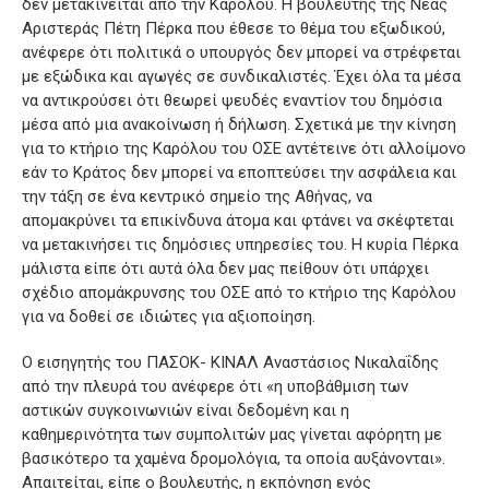
δεν μετακινείται από την Καρόλου. Η βουλευτής της Νέας
Αριστεράς Πέτη Πέρκα που έθεσε το θέμα του εξωδικού,
ανέφερε ότι πολιτικά ο υπουργός δεν μπορεί να στρέφεται
με εξώδικα και αγωγές σε συνδικαλιστές. Έχει όλα τα μέσα
να αντικρούσει ότι θεωρεί ψευδές εναντίον του δημόσια
μέσα από μια ανακοίνωση ή δήλωση. Σχετικά με την κίνηση
για το κτήριο της Καρόλου του ΟΣΕ αντέτεινε ότι αλλοίμονο
εάν το Κράτος δεν μπορεί να εποπτεύσει την ασφάλεια και
την τάξη σε ένα κεντρικό σημείο της Αθήνας, να
απομακρύνει τα επικίνδυνα άτομα και φτάνει να σκέφτεται
να μετακινήσει τις δημόσιες υπηρεσίες του. Η κυρία Πέρκα
μάλιστα είπε ότι αυτά όλα δεν μας πείθουν ότι υπάρχει
σχέδιο απομάκρυνσης του ΟΣΕ από το κτήριο της Καρόλου
για να δοθεί σε ιδιώτες για αξιοποίηση.
Ο εισηγητής του ΠΑΣΟΚ- ΚΙΝΑΛ Αναστάσιος Νικαλαΐδης
από την πλευρά του ανέφερε ότι «η υποβάθμιση των
αστικών συγκοινωνιών είναι δεδομένη και η
καθημερινότητα των συμπολιτών μας γίνεται αφόρητη με
βασικότερο τα χαμένα δρομολόγια, τα οποία αυξάνονται».
Απαιτείται, είπε ο βουλευτής, η εκπόνηση ενός