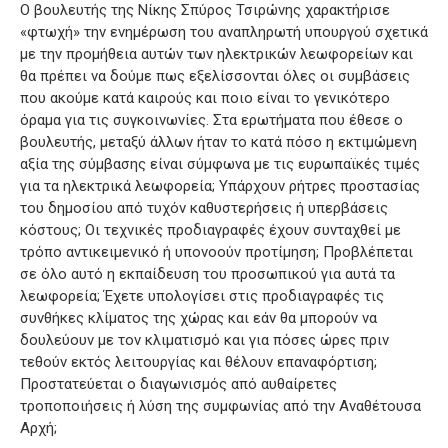
Ο βουλευτής της Νίκης Σπύρος Τσιρώνης χαρακτήρισε
«φτωχή» την ενημέρωση του αναπληρωτή υπουργού σχετικά
με την προμήθεια αυτών των ηλεκτρικών λεωφορείων και
θα πρέπει να δούμε πως εξελίσσονται όλες οι συμβάσεις
που ακούμε κατά καιρούς και ποιο είναι το γενικότερο
όραμα για τις συγκοινωνίες. Στα ερωτήματα που έθεσε ο
βουλευτής, μεταξύ άλλων ήταν το κατά πόσο η εκτιμώμενη
αξία της σύμβασης είναι σύμφωνα με τις ευρωπαϊκές τιμές
για τα ηλεκτρικά λεωφορεία; Υπάρχουν ρήτρες προστασίας
του δημοσίου από τυχόν καθυστερήσεις ή υπερβάσεις
κόστους; Οι τεχνικές προδιαγραφές έχουν συνταχθεί με
τρόπο αντικειμενικό ή υπονοούν προτίμηση; Προβλέπεται
σε όλο αυτό η εκπαίδευση του προσωπικού για αυτά τα
λεωφορεία; Έχετε υπολογίσει στις προδιαγραφές τις
συνθήκες κλίματος της χώρας και εάν θα μπορούν να
δουλεύουν με τον κλιματισμό και για πόσες ώρες πριν
τεθούν εκτός λειτουργίας και θέλουν επαναφόρτιση;
Προστατεύεται ο διαγωνισμός από αυθαίρετες
τροποποιήσεις ή λύση της συμφωνίας από την Αναθέτουσα
Αρχή;