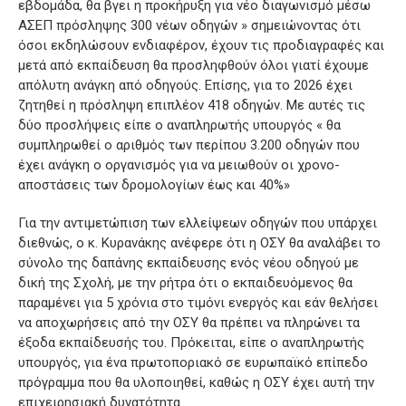
εβδομάδα, θα βγει η προκήρυξη για νέο διαγωνισμό μέσω
ΑΣΕΠ πρόσληψης 300 νέων οδηγών » σημειώνοντας ότι
όσοι εκδηλώσουν ενδιαφέρον, έχουν τις προδιαγραφές και
μετά από εκπαίδευση θα προσληφθούν όλοι γιατί έχουμε
απόλυτη ανάγκη από οδηγούς. Επίσης, για το 2026 έχει
ζητηθεί η πρόσληψη επιπλέον 418 οδηγών. Με αυτές τις
δύο προσλήψεις είπε ο αναπληρωτής υπουργός « θα
συμπληρωθεί ο αριθμός των περίπου 3.200 οδηγών που
έχει ανάγκη ο οργανισμός για να μειωθούν οι χρονο-
αποστάσεις των δρομολογίων έως και 40%»
Για την αντιμετώπιση των ελλείψεων οδηγών που υπάρχει
διεθνώς, ο κ. Κυρανάκης ανέφερε ότι η ΟΣΥ θα αναλάβει το
σύνολο της δαπάνης εκπαίδευσης ενός νέου οδηγού με
δική της Σχολή, με την ρήτρα ότι ο εκπαιδευόμενος θα
παραμένει για 5 χρόνια στο τιμόνι ενεργός και εάν θελήσει
να αποχωρήσεις από την ΟΣΥ θα πρέπει να πληρώνει τα
έξοδα εκπαίδευσής του. Πρόκειται, είπε ο αναπληρωτής
υπουργός, για ένα πρωτοποριακό σε ευρωπαϊκό επίπεδο
πρόγραμμα που θα υλοποιηθεί, καθώς η ΟΣΥ έχει αυτή την
επιχειρησιακή δυνατότητα.